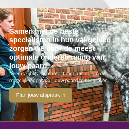
Samen met de beste
specialisten in hun vakgebied
zorgen we voor de meest
optimale ondersteuning van
jouw paard
Neem vrijblijvend contact met ons op om de
mogelijkheden voor jouw paard te bespreken.
Plan jouw afspraak in