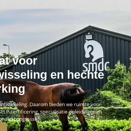
at voor
wisseling en hechte
king
 ontwikkeling. Daarom bieden we ruimte voor
ELP-certificering, specialisatie-opleidingen en
onale) congressen.