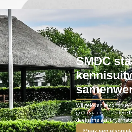
SMDC sta
kennisuit
samenwer
Wij geloven in continue
groei via onder andere IS
deelname aan (internati
Maak een afspraak