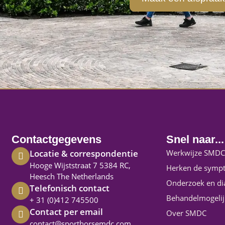
Contactgegevens
Snel naar...
Locatie & correspondentie
Werkwijze SMDC
Hooge Wijststraat 7 5384 RC,
Herken de symp
Heesch The Netherlands
Onderzoek en di
Telefonisch contact
Behandelmogeli
+ 31 (0)412 745500
Contact per email
Over SMDC
contact@sporthorsemdc.com