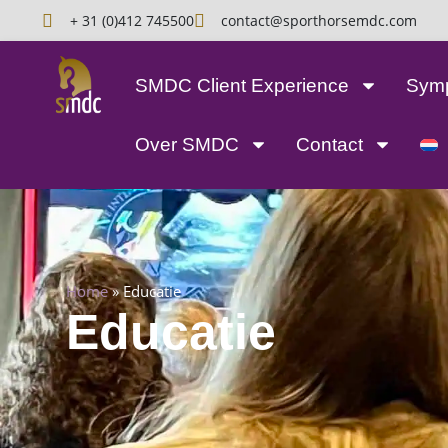
+ 31 (0)412 745500
contact@sporthorsemdc.com
SMDC Client Experience
Sym
Over SMDC
Contact
Home
»
Educatie
Educatie