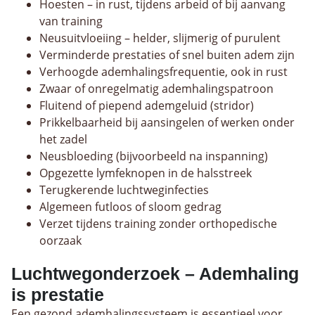
Hoesten – in rust, tijdens arbeid of bij aanvang
van training
Neusuitvloeiing – helder, slijmerig of purulent
Verminderde prestaties of snel buiten adem zijn
Verhoogde ademhalingsfrequentie, ook in rust
Zwaar of onregelmatig ademhalingspatroon
Fluitend of piepend ademgeluid (stridor)
Prikkelbaarheid bij aansingelen of werken onder
het zadel
Neusbloeding (bijvoorbeeld na inspanning)
Opgezette lymfeknopen in de halsstreek
Terugkerende luchtweginfecties
Algemeen futloos of sloom gedrag
Verzet tijdens training zonder orthopedische
oorzaak
Luchtwegonderzoek – Ademhaling
is prestatie
Een gezond ademhalingssysteem is essentieel voor