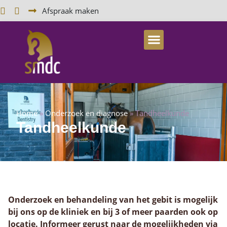
Afspraak maken
Home
»
Onderzoek en diagnose
»
Tandheelkunde
Tandheelkunde
Onderzoek en behandeling van het gebit is mogelijk
bij ons op de kliniek en bij 3 of meer paarden ook op
locatie. Informeer gerust naar de mogelijkheden via