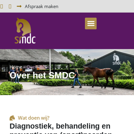
Afspraak maken
Home
»
Over SMDC
Over het SMDC
Wat doen wij?
Diagnostiek, behandeling en