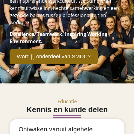
een inspirerende werkcultuur. We stimuleren
kennisuitwisseling, hechte samenwerking en een
gezonde balans tussen professionaliteit en
werkplezier.
Excellence. Teamwork. Inspiring Working
Environment.
Word jij onderdeel van SMDC?
Educatie
Kennis en kunde delen
Ontwaken vanuit algehele